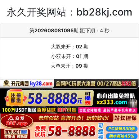
永久开奖网站：bb28kj.com
第
202608081095
期 距下期：
3 秒
大双未开：
02
期
小双未开：
01
期
大单未开：
09
期