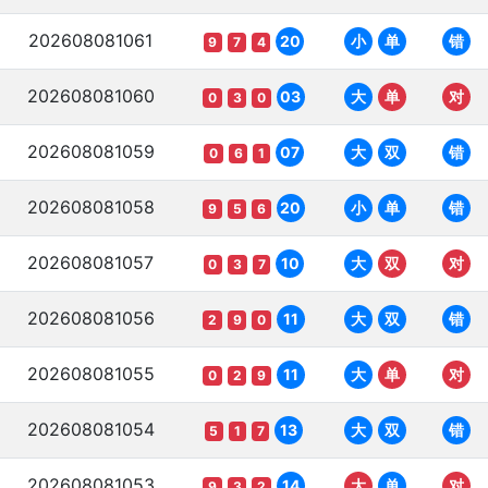
202608081061
20
小
单
错
9
7
4
202608081060
03
大
单
对
0
3
0
202608081059
07
大
双
错
0
6
1
202608081058
20
小
单
错
9
5
6
202608081057
10
大
双
对
0
3
7
202608081056
11
大
双
错
2
9
0
202608081055
11
大
单
对
0
2
9
202608081054
13
大
双
错
5
1
7
202608081053
14
大
单
对
9
3
2