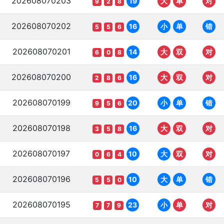
202608070203
19
大
单
对
9
2
8
202608070202
16
小
单
错
5
5
6
202608070201
14
大
双
对
6
0
8
202608070200
16
大
双
对
2
8
6
202608070199
20
小
单
错
9
5
6
202608070198
16
大
双
对
3
5
8
202608070197
10
大
双
对
0
6
4
202608070196
10
大
单
错
5
5
0
202608070195
23
小
单
对
7
7
9