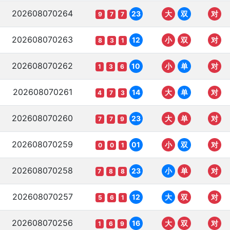
202608070264
23
大
双
对
9
7
7
202608070263
12
小
双
对
8
3
1
202608070262
10
小
单
对
1
3
6
202608070261
14
大
单
对
4
7
3
202608070260
23
大
单
对
7
7
9
202608070259
01
小
双
对
0
0
1
202608070258
23
小
单
对
7
8
8
202608070257
12
大
双
对
5
6
1
202608070256
16
大
双
对
1
6
9