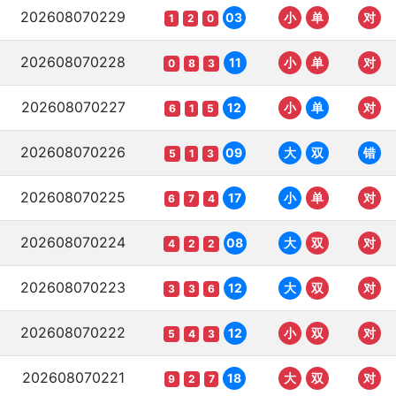
202608070229
03
小
单
对
1
2
0
202608070228
11
小
单
对
0
8
3
202608070227
12
小
单
对
6
1
5
202608070226
09
大
双
错
5
1
3
202608070225
17
小
单
对
6
7
4
202608070224
08
大
双
对
4
2
2
202608070223
12
大
双
对
3
3
6
202608070222
12
小
双
对
5
4
3
202608070221
18
大
双
对
9
2
7