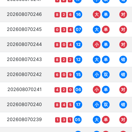
202608070246
16
大
单
对
8
2
6
202608070245
07
大
单
对
0
3
4
202608070244
12
小
单
对
8
0
4
202608070243
12
大
单
错
8
2
2
202608070242
15
小
双
错
6
0
9
202608070241
06
小
单
对
4
2
0
202608070240
17
小
双
错
8
4
5
202608070239
05
大
单
对
1
3
1