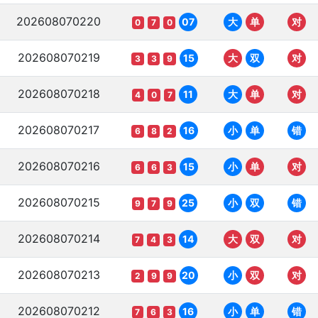
202608070220
07
大
单
对
0
7
0
202608070219
15
大
双
对
3
3
9
202608070218
11
大
单
对
4
0
7
202608070217
16
小
单
错
6
8
2
202608070216
15
小
单
对
6
6
3
202608070215
25
小
双
错
9
7
9
202608070214
14
大
双
对
7
4
3
202608070213
20
小
双
对
2
9
9
202608070212
16
小
单
错
7
6
3