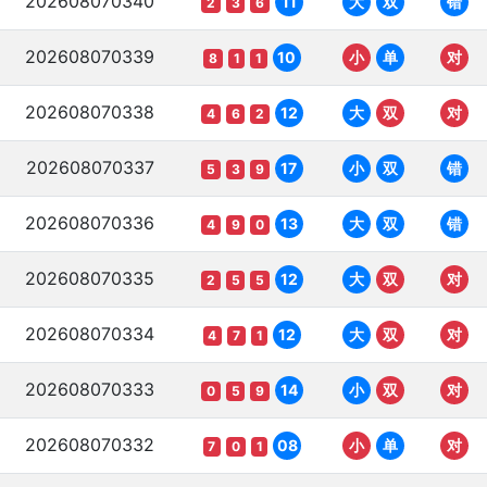
202608070340
11
大
双
错
2
3
6
202608070339
10
小
单
对
8
1
1
202608070338
12
大
双
对
4
6
2
202608070337
17
小
双
错
5
3
9
202608070336
13
大
双
错
4
9
0
202608070335
12
大
双
对
2
5
5
202608070334
12
大
双
对
4
7
1
202608070333
14
小
双
对
0
5
9
202608070332
08
小
单
对
7
0
1