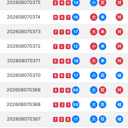
202608070375
14
小
双
对
2
6
6
202608070374
16
大
单
对
0
9
7
202608070373
17
大
单
对
7
1
9
202608070372
12
小
单
对
7
2
3
202608070371
18
大
单
对
5
5
8
202608070370
17
小
双
错
6
8
3
202608070369
06
大
双
对
5
1
0
202608070368
09
大
双
错
5
3
1
202608070367
11
大
双
错
1
2
8