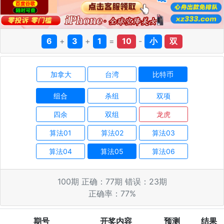
6
+
3
+
1
=
10
-
小
双
加拿大
台湾
比特币
组合
杀组
双项
四余
双组
龙虎
算法01
算法02
算法03
算法04
算法05
算法06
100
期 正确：
77
期 错误：
23
期
正确率：
77
%
期号
开奖内容
预测
结果