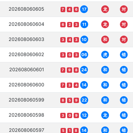
202608060605
17
龙
对
7
4
6
202608060604
11
龙
对
6
2
3
202608060603
10
和
对
3
4
3
202608060602
06
虎
错
3
0
3
202608060601
24
和
错
7
9
8
202608060600
14
和
错
7
3
4
202608060599
22
和
错
8
5
9
202608060598
12
龙
错
3
0
9
202608060597
14
和
错
5
1
8