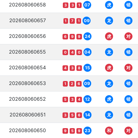
202608060658
07
虎
错
3
3
1
202608060657
09
龙
错
1
7
1
202608060656
24
虎
对
6
9
9
202608060655
04
龙
错
0
4
0
202608060654
15
虎
对
4
3
8
202608060653
09
龙
错
1
2
6
202608060652
12
虎
错
5
3
4
202608060651
14
龙
错
3
5
6
202608060650
23
和
对
9
5
9