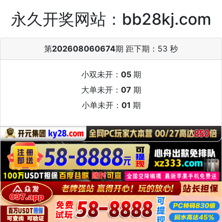
永久开奖网站：bb28kj.com
第
202608060674
期 距下期：
52 秒
小双未开：
05
期
大单未开：
07
期
小单未开：
01
期