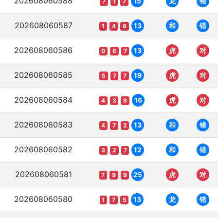
202608060588
15
龙
错
7
1
7
202608060587
13
和
错
1
4
8
202608060586
13
虎
对
0
6
7
202608060585
19
虎
对
5
7
7
202608060584
16
虎
对
4
3
9
202608060583
13
和
错
4
7
2
202608060582
12
和
错
3
2
7
202608060581
25
虎
对
7
9
9
202608060580
13
龙
错
1
7
5