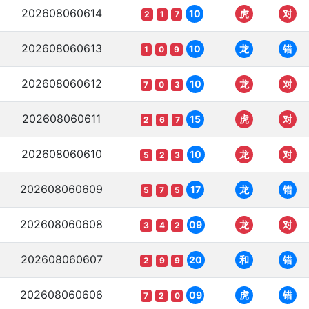
202608060614
10
虎
对
2
1
7
202608060613
10
龙
错
1
0
9
202608060612
10
龙
对
7
0
3
202608060611
15
虎
对
2
6
7
202608060610
10
龙
对
5
2
3
202608060609
17
龙
错
5
7
5
202608060608
09
龙
对
3
4
2
202608060607
20
和
错
2
9
9
202608060606
09
虎
错
7
2
0