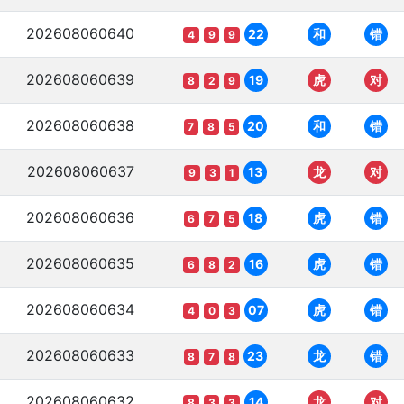
202608060640
22
和
错
4
9
9
202608060639
19
虎
对
8
2
9
202608060638
20
和
错
7
8
5
202608060637
13
龙
对
9
3
1
202608060636
18
虎
错
6
7
5
202608060635
16
虎
错
6
8
2
202608060634
07
虎
错
4
0
3
202608060633
23
龙
错
8
7
8
202608060632
14
龙
对
8
3
3