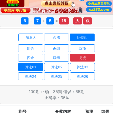
6
+
7
+
5
=
18
-
大
双
加拿大
台湾
比特币
组合
杀组
双项
四余
双组
龙虎
算法01
算法02
算法03
算法04
算法05
算法06
100
期 正确：
35
期 错误：
65
期
正确率：
35
%
期号
开奖内容
预测
结果