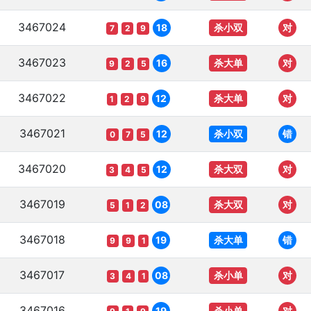
3467024
杀小双
18
对
7
2
9
3467023
杀大单
16
对
9
2
5
3467022
杀大单
12
对
1
2
9
3467021
杀小双
12
错
0
7
5
3467020
杀大双
12
对
3
4
5
3467019
杀大双
08
对
5
1
2
3467018
杀大单
19
错
9
9
1
3467017
杀小单
08
对
3
4
1
3467016
杀小单
19
对