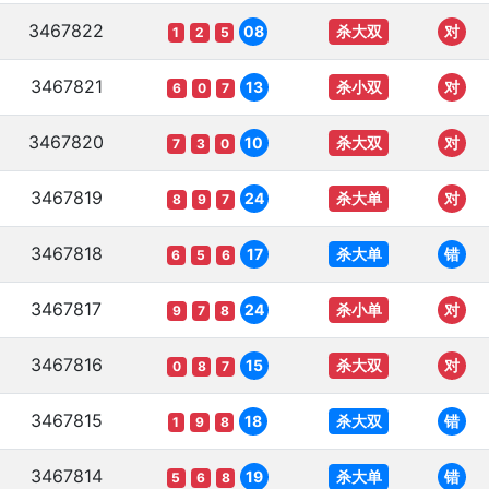
3467822
杀大双
08
对
1
2
5
3467821
杀小双
13
对
6
0
7
3467820
杀大双
10
对
7
3
0
3467819
杀大单
24
对
8
9
7
3467818
杀大单
17
错
6
5
6
3467817
杀小单
24
对
9
7
8
3467816
杀大双
15
对
0
8
7
3467815
杀大双
18
错
1
9
8
3467814
杀大单
19
错
5
6
8