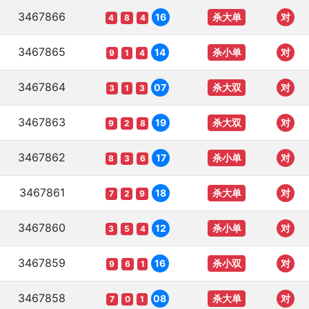
3467866
杀大单
16
对
4
8
4
3467865
杀小单
14
对
9
1
4
3467864
杀大双
07
对
3
1
3
3467863
杀大双
19
对
9
2
8
3467862
杀小单
17
对
8
3
6
3467861
杀大单
18
对
7
2
9
3467860
杀小单
12
对
3
5
4
3467859
杀小双
16
对
9
6
1
3467858
杀大单
08
对
7
0
1