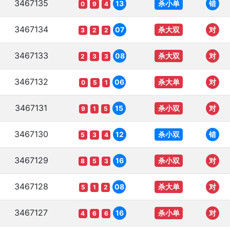
3467135
杀小单
13
错
0
9
4
3467134
杀大双
07
对
3
2
2
3467133
杀大双
08
对
2
3
3
3467132
杀大单
06
对
0
5
1
3467131
杀小双
15
对
9
1
5
3467130
杀小双
12
错
5
3
4
3467129
杀小双
16
对
8
5
3
3467128
杀大单
08
对
5
1
2
3467127
杀小单
16
对
4
6
6