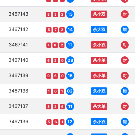
3467143
杀小双
13
对
8
3
2
3467142
杀大双
14
错
5
7
2
3467141
杀小双
11
对
1
8
2
3467140
杀小单
08
对
6
2
0
3467139
杀小单
15
对
9
6
0
3467138
杀小双
02
错
1
0
1
3467137
杀大单
11
对
3
2
6
3467136
杀小双
12
错
5
6
1