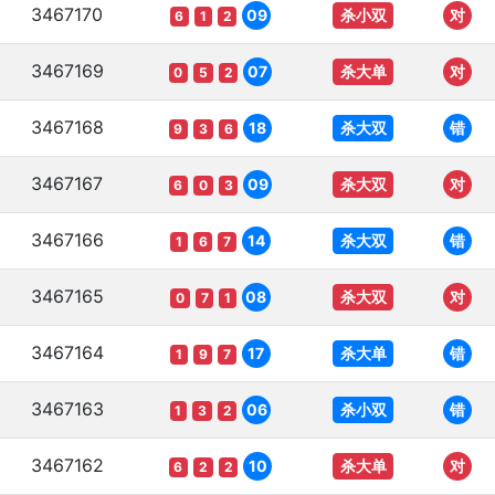
3467170
杀小双
09
对
6
1
2
3467169
杀大单
07
对
0
5
2
3467168
杀大双
18
错
9
3
6
3467167
杀大双
09
对
6
0
3
3467166
杀大双
14
错
1
6
7
3467165
杀大双
08
对
0
7
1
3467164
杀大单
17
错
1
9
7
3467163
杀小双
06
错
1
3
2
3467162
杀大单
10
对
6
2
2