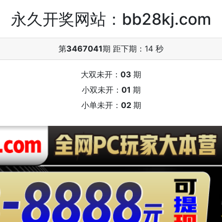
永久开奖网站：bb28kj.com
第
3467041
期 距下期：
13 秒
大双未开：
03
期
小双未开：
01
期
小单未开：
02
期