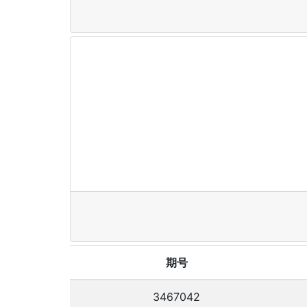
期号
3467042