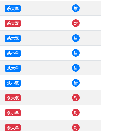
杀大单
错
杀大双
对
杀大双
错
杀小单
错
杀大单
错
杀小双
错
杀大双
对
杀小单
对
杀大单
对