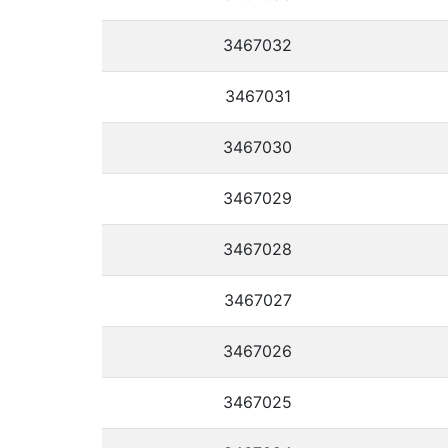
3467032
3467031
3467030
3467029
3467028
3467027
3467026
3467025