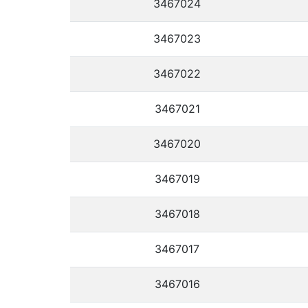
3467024
3467023
3467022
3467021
3467020
3467019
3467018
3467017
3467016