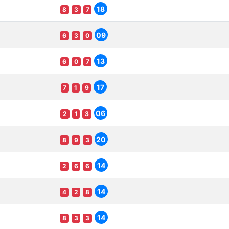
18
8
3
7
09
6
3
0
13
6
0
7
17
7
1
9
06
2
1
3
20
8
9
3
14
2
6
6
14
4
2
8
14
8
3
3