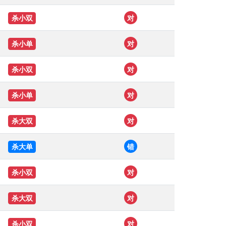
杀小双
对
杀小单
对
杀小双
对
杀小单
对
杀大双
对
杀大单
错
杀小双
对
杀大双
对
杀小双
对