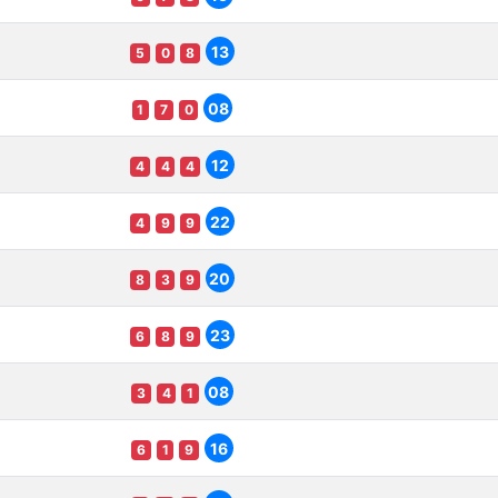
13
5
0
8
08
1
7
0
12
4
4
4
22
4
9
9
20
8
3
9
23
6
8
9
08
3
4
1
16
6
1
9