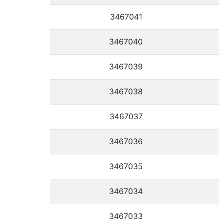
3467041
3467040
3467039
3467038
3467037
3467036
3467035
3467034
3467033