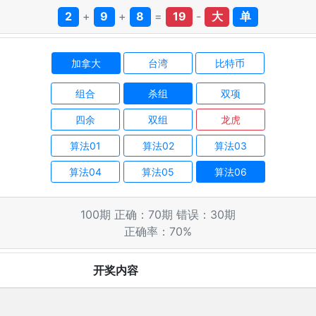
2
+
9
+
8
=
19
-
大
单
加拿大
台湾
比特币
组合
杀组
双项
四余
双组
龙虎
算法01
算法02
算法03
算法04
算法05
算法06
100
期 正确：
70
期 错误：
30
期
正确率：
70
%
开奖内容