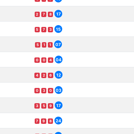
17
2
7
8
15
5
7
3
07
5
1
1
04
0
0
4
12
4
2
6
03
0
3
0
17
3
5
9
24
7
9
8