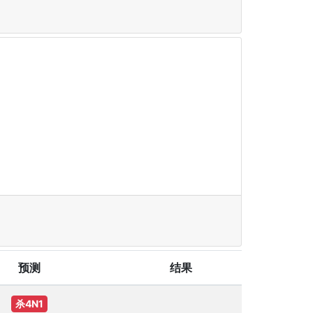
预测
结果
杀4N1