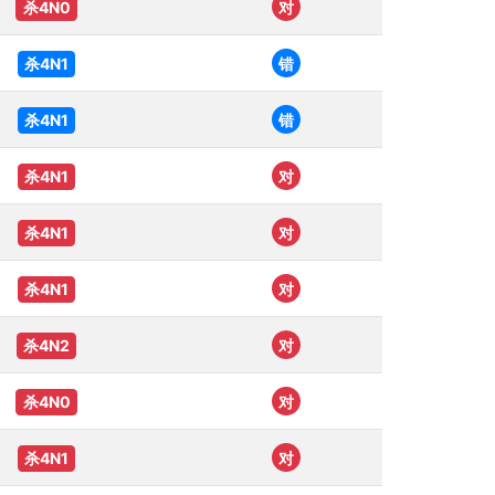
杀4N0
对
杀4N1
错
杀4N1
错
杀4N1
对
杀4N1
对
杀4N1
对
杀4N2
对
杀4N0
对
杀4N1
对