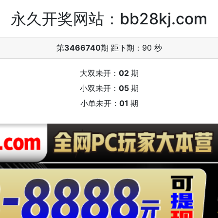
永久开奖网站：bb28kj.com
第
3466740
期 距下期：
89 秒
大双未开：
02
期
小双未开：
05
期
小单未开：
01
期