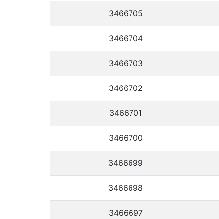
3466705
3466704
3466703
3466702
3466701
3466700
3466699
3466698
3466697