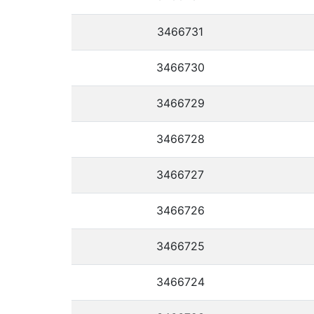
3466731
3466730
3466729
3466728
3466727
3466726
3466725
3466724