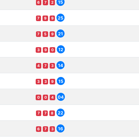
15
6
7
2
25
7
9
9
21
7
5
9
12
3
9
0
14
4
7
3
15
3
3
9
04
0
0
4
22
7
7
8
16
6
7
3