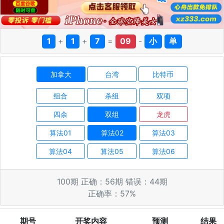
1
+
1
+
7
=
09
-
小
单
加拿大
台湾
比特币
组合
杀组
双项
四余
双组
龙虎
算法01
算法02
算法03
算法04
算法05
算法06
100
期 正确：
56
期 错误：
44
期
正确率：
57
%
期号
开奖内容
预测
结果