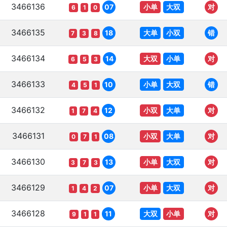
3466136
小单
大双
07
对
6
1
0
3466135
大单
小双
18
错
7
3
8
3466134
大双
小单
14
对
6
5
3
3466133
小单
大双
10
错
4
5
1
3466132
小双
大单
12
对
1
7
4
3466131
小双
大单
08
对
0
7
1
3466130
小单
大双
13
对
3
7
3
3466129
小单
大双
07
对
1
4
2
3466128
大双
小单
11
对
9
1
1