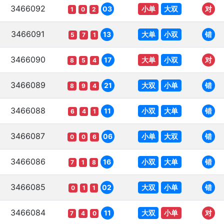
3466092
小单
大双
03
对
1
0
2
3466091
大单
小双
13
错
5
7
1
3466090
大单
小双
17
对
8
5
4
3466089
大双
小单
21
错
8
9
4
3466088
小双
大单
11
错
6
4
1
3466087
小单
大双
06
错
0
0
6
3466086
小双
大单
16
错
7
1
8
3466085
大双
小单
02
错
0
1
1
3466084
大双
小单
11
对
7
4
0