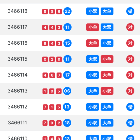
3466118
小双
大单
22
错
8
8
6
3466117
小单
大双
11
对
4
4
3
3466116
大单
小双
15
对
8
4
3
3466115
大双
小单
11
对
0
2
9
3466114
小双
大单
17
对
4
6
7
3466113
大单
小双
06
对
1
0
5
3466112
小双
大单
13
错
7
1
5
3466111
小双
大单
18
错
7
9
2
3466110
大单
小双
13
错
1
4
8