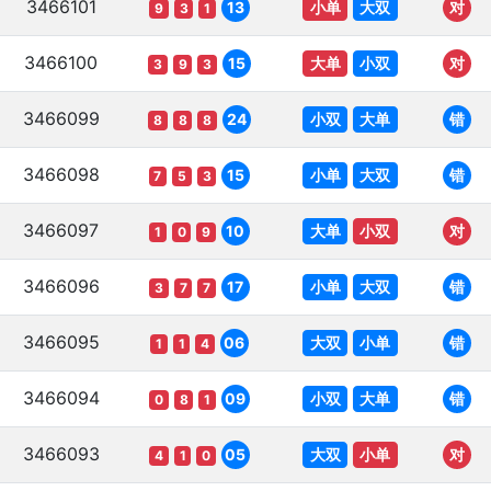
3466101
小单
大双
13
对
9
3
1
3466100
大单
小双
15
对
3
9
3
3466099
小双
大单
24
错
8
8
8
3466098
小单
大双
15
错
7
5
3
3466097
大单
小双
10
对
1
0
9
3466096
小单
大双
17
错
3
7
7
3466095
大双
小单
06
错
1
1
4
3466094
小双
大单
09
错
0
8
1
3466093
大双
小单
05
对
4
1
0