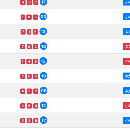
小
17
4
6
7
小
06
1
0
5
大
13
7
1
5
大
18
7
9
2
小
13
1
4
8
大
19
7
6
6
大
09
4
3
2
小
12
3
5
4
小
17
5
3
9