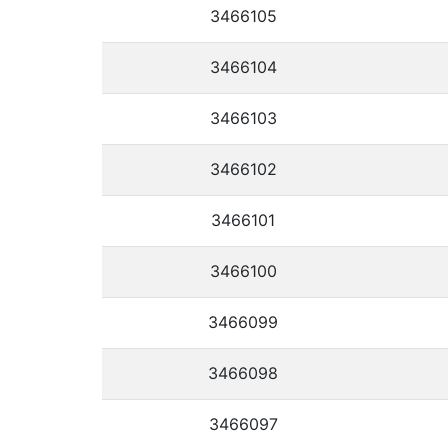
3466105
3466104
3466103
3466102
3466101
3466100
3466099
3466098
3466097