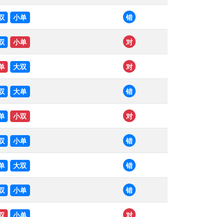
双
小单
错
双
小单
对
单
大双
对
双
大单
错
单
小双
对
双
小单
错
单
大双
错
双
小单
错
双
小单
对