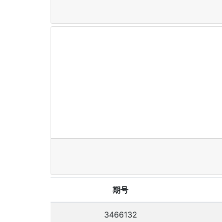
期号
3466132