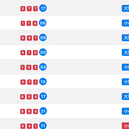
大
17
3
7
7
小
06
1
1
4
大
09
0
8
1
大
05
4
1
0
小
03
1
0
2
小
13
5
7
1
大
17
8
5
4
小
21
8
9
4
小
11
6
4
1