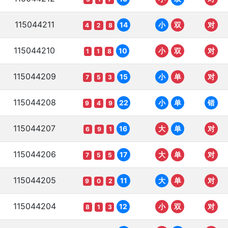
115044211
14
小
双
对
4
2
8
115044210
10
小
双
对
1
1
8
115044209
15
小
单
对
7
5
3
115044208
22
小
单
错
9
4
9
115044207
16
大
单
对
6
9
1
115044206
17
大
单
对
7
5
5
115044205
11
大
单
对
9
0
2
115044204
12
小
双
对
8
1
3