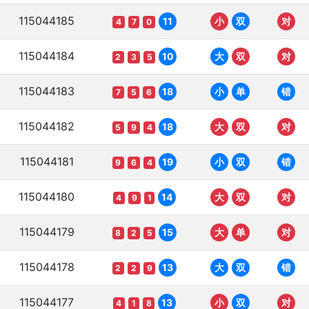
115044185
11
小
双
对
4
7
0
115044184
10
大
双
对
2
3
5
115044183
18
小
单
错
7
5
6
115044182
18
大
双
对
5
9
4
115044181
19
小
双
错
9
6
4
115044180
14
大
双
对
4
9
1
115044179
15
大
单
对
8
2
5
115044178
13
大
双
错
2
2
9
115044177
13
小
双
对
4
1
8