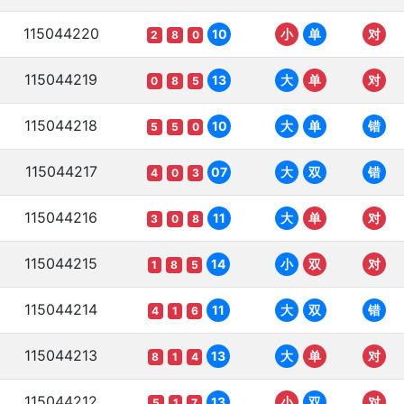
115044220
10
小
单
对
2
8
0
115044219
13
大
单
对
0
8
5
115044218
10
大
单
错
5
5
0
115044217
07
大
双
错
4
0
3
115044216
11
大
单
对
3
0
8
115044215
14
小
双
对
1
8
5
115044214
11
大
双
错
4
1
6
115044213
13
大
单
对
8
1
4
115044212
13
小
双
对
5
1
7