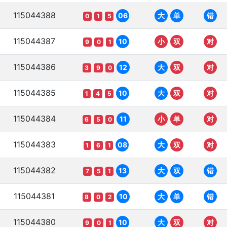
115044388
06
大
单
错
0
1
5
115044387
10
小
双
对
9
0
1
115044386
12
大
双
对
3
9
0
115044385
10
大
双
对
1
4
5
115044384
11
小
单
对
6
5
0
115044383
08
大
双
对
1
6
1
115044382
13
大
双
错
7
5
1
115044381
10
大
单
错
8
0
2
115044380
10
大
双
对
9
0
1