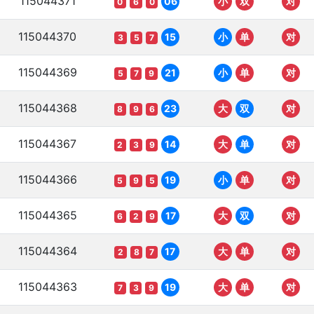
115044371
06
小
双
对
0
6
0
115044370
15
小
单
对
3
5
7
115044369
21
小
单
对
5
7
9
115044368
23
大
双
对
8
9
6
115044367
14
大
单
对
2
3
9
115044366
19
小
单
对
5
9
5
115044365
17
大
双
对
6
2
9
115044364
17
大
单
对
2
8
7
115044363
19
大
单
对
7
3
9