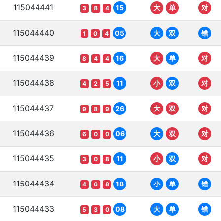
115044441
15
大
单
对
3
8
4
115044440
05
大
双
错
1
0
4
115044439
16
大
单
对
8
4
4
115044438
11
小
双
对
4
2
5
115044437
26
大
双
对
9
8
9
115044436
06
大
双
对
6
0
0
115044435
11
小
双
对
3
0
8
115044434
18
小
单
错
4
6
8
115044433
08
大
单
错
5
3
0