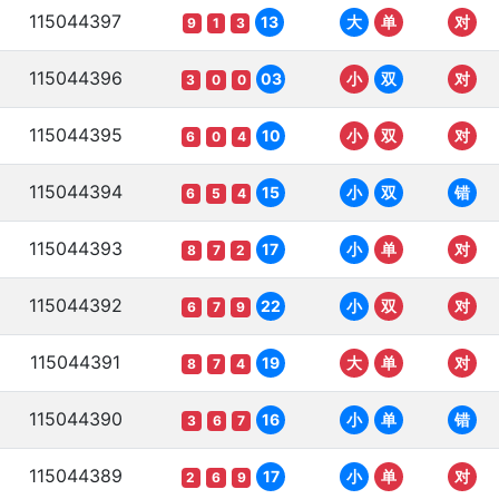
115044397
13
大
单
对
9
1
3
115044396
03
小
双
对
3
0
0
115044395
10
小
双
对
6
0
4
115044394
15
小
双
错
6
5
4
115044393
17
小
单
对
8
7
2
115044392
22
小
双
对
6
7
9
115044391
19
大
单
对
8
7
4
115044390
16
小
单
错
3
6
7
115044389
17
小
单
对
2
6
9