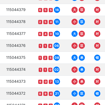
115044379
16
大
双
对
6
5
5
115044378
11
小
双
对
2
5
4
115044377
10
大
双
对
6
4
0
115044376
06
小
双
对
1
1
4
115044375
08
大
单
错
1
2
5
115044374
02
小
单
对
1
1
0
115044373
13
小
单
对
6
0
7
115044372
21
小
双
错
8
9
4