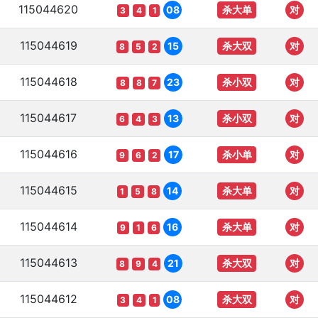
115044620
杀大单
08
对
3
4
1
115044619
杀大双
15
对
8
5
2
115044618
杀小双
23
对
8
8
7
115044617
杀小双
13
对
6
4
3
115044616
杀小单
17
对
9
6
2
115044615
杀大单
14
对
1
5
8
115044614
杀大单
16
对
9
1
6
115044613
杀大双
21
对
8
9
4
115044612
杀大双
08
对
3
4
1