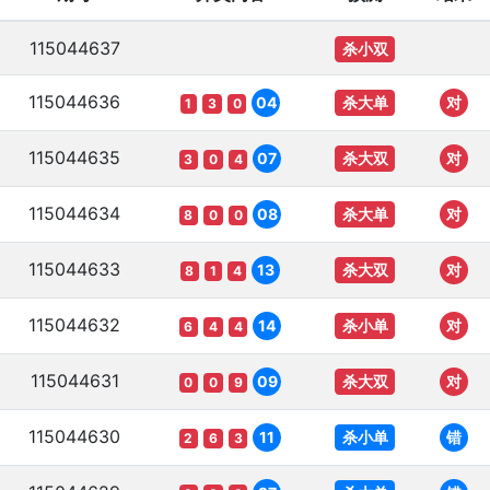
115044637
杀小双
115044636
杀大单
04
对
1
3
0
115044635
杀大双
07
对
3
0
4
115044634
杀大单
08
对
8
0
0
115044633
杀大双
13
对
8
1
4
115044632
杀小单
14
对
6
4
4
115044631
杀大双
09
对
0
0
9
115044630
杀小单
11
错
2
6
3