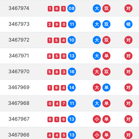
3467974
08
大
双
对
1
6
1
3467973
11
大
双
错
2
9
0
3467972
10
大
双
对
1
5
4
3467971
13
大
单
对
8
5
0
3467970
16
大
双
对
5
8
3
3467969
14
大
单
对
1
9
4
3467968
11
大
单
对
0
4
7
3467967
13
小
单
对
6
1
6
3467966
13
小
单
对
4
4
5