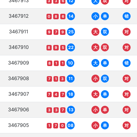
3467913
12
大
双
对
3
3
6
3467912
14
小
单
错
0
8
6
3467911
25
大
双
对
9
7
9
3467910
22
大
双
对
8
9
5
3467909
10
大
单
错
8
1
1
3467908
11
小
双
对
7
1
3
3467907
18
大
单
对
7
4
7
3467906
13
小
单
对
3
3
7
3467905
08
小
单
对
1
7
0