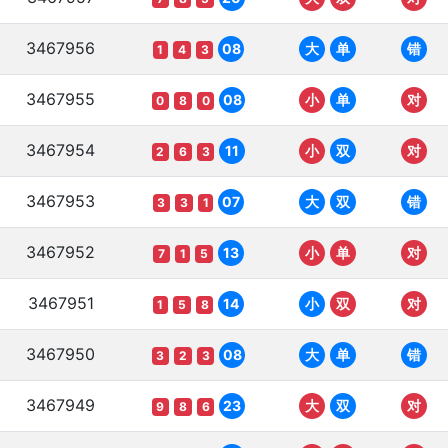
3467956
08
大
单
错
1
4
3
3467955
08
小
单
对
0
8
0
3467954
11
小
双
对
2
6
3
3467953
07
大
双
错
3
3
1
3467952
13
小
单
对
7
1
5
3467951
14
小
双
对
1
5
8
3467950
08
大
单
错
3
2
3
3467949
23
大
双
对
9
8
6