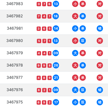
3467983
13
小
单
对
0
7
6
3467982
18
大
单
对
7
4
7
3467981
14
小
单
错
3
6
5
3467980
13
小
双
对
5
7
1
3467979
09
大
单
对
4
4
1
3467978
26
大
单
对
9
9
8
3467977
21
大
单
对
4
8
9
3467976
09
大
双
错
6
2
1
3467975
17
小
双
错
6
9
2