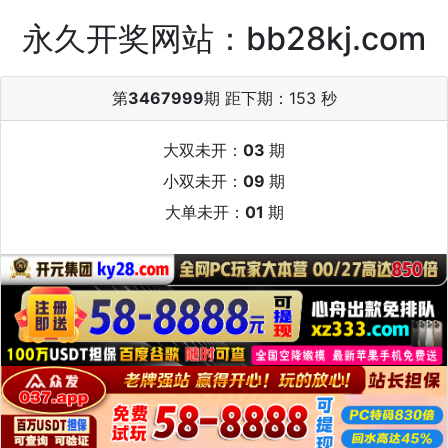
永久开奖网站：bb28kj.com
第
3467999
期 距下期：
152 秒
大双未开：
03
期
小双未开：
09
期
大单未开：
01
期