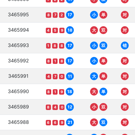
3465995
17
小
单
对
8
7
2
3465994
18
大
双
对
4
5
9
3465993
17
小
双
错
1
8
8
3465992
17
小
单
对
8
1
8
3465991
11
大
单
对
4
7
0
3465990
18
大
单
对
8
1
9
3465989
12
小
双
对
8
4
0
3465988
21
大
双
对
6
6
9