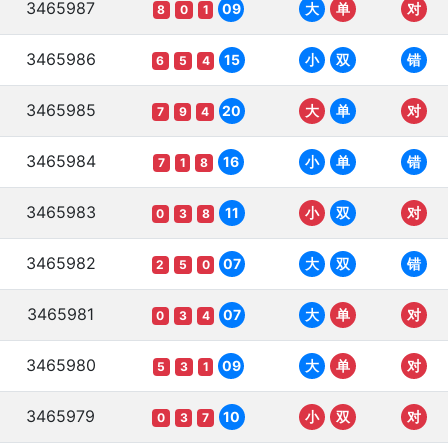
3465987
09
大
单
对
8
0
1
3465986
15
小
双
错
6
5
4
3465985
20
大
单
对
7
9
4
3465984
16
小
单
错
7
1
8
3465983
11
小
双
对
0
3
8
3465982
07
大
双
错
2
5
0
3465981
07
大
单
对
0
3
4
3465980
09
大
单
对
5
3
1
3465979
10
小
双
对
0
3
7