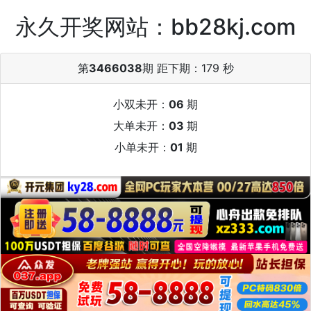
永久开奖网站：bb28kj.com
第
3466038
期 距下期：
178 秒
小双未开：
06
期
大单未开：
03
期
小单未开：
01
期