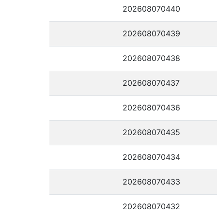
202608070440
202608070439
202608070438
202608070437
202608070436
202608070435
202608070434
202608070433
202608070432