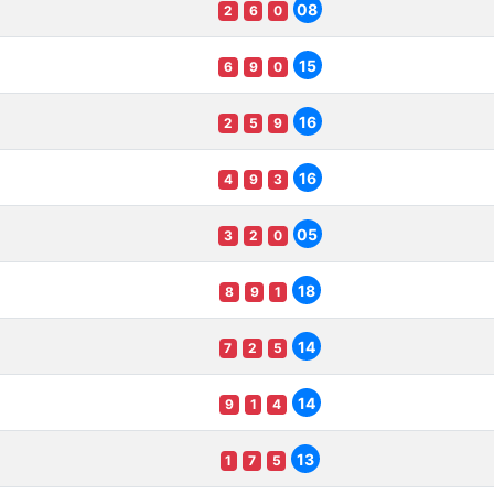
08
2
6
0
15
6
9
0
16
2
5
9
16
4
9
3
05
3
2
0
18
8
9
1
14
7
2
5
14
9
1
4
13
1
7
5