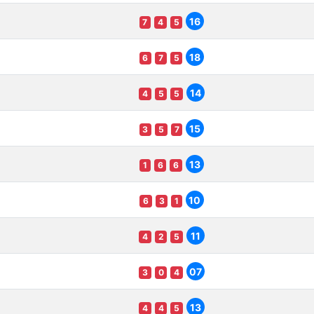
16
7
4
5
18
6
7
5
14
4
5
5
15
3
5
7
13
1
6
6
10
6
3
1
11
4
2
5
07
3
0
4
13
4
4
5