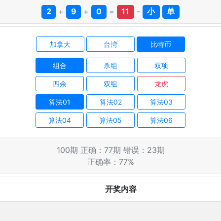
2
+
9
+
0
=
11
-
小
单
加拿大
台湾
比特币
组合
杀组
双项
四余
双组
龙虎
算法01
算法02
算法03
算法04
算法05
算法06
100
期 正确：
77
期 错误：
23
期
正确率：
77
%
开奖内容