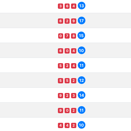
13
3
6
4
17
6
2
9
15
0
7
8
10
6
0
4
11
5
2
4
12
5
5
2
14
9
2
3
11
9
0
2
10
4
4
2