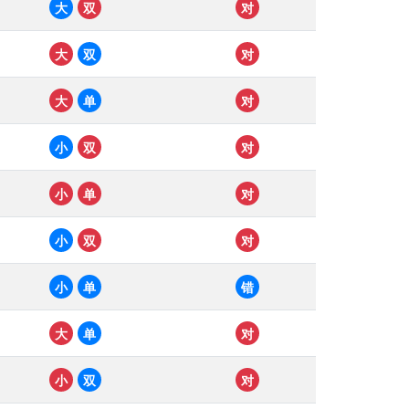
大
双
对
大
双
对
大
单
对
小
双
对
小
单
对
小
双
对
小
单
错
大
单
对
小
双
对