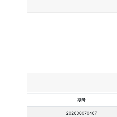
期号
202608070467