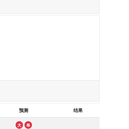
预测
结果
大
单