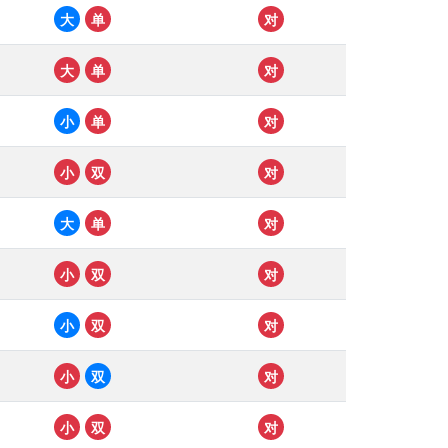
大
单
对
大
单
对
小
单
对
小
双
对
大
单
对
小
双
对
小
双
对
小
双
对
小
双
对