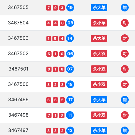
3467505
杀大单
19
错
7
9
3
3467504
杀小单
08
对
4
4
0
3467503
杀大单
14
对
1
9
4
3467502
杀大双
06
对
5
1
0
3467501
杀小双
07
对
0
1
6
3467500
杀小双
18
对
8
2
8
3467499
杀大单
17
错
6
6
5
3467498
杀小双
11
对
7
1
3
3467497
杀小单
13
错
8
3
2