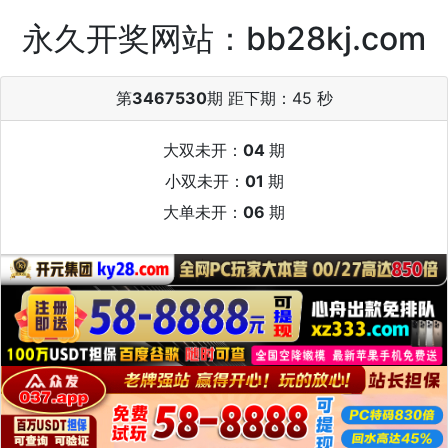
永久开奖网站：bb28kj.com
第
3467530
期 距下期：
44 秒
大双未开：
04
期
小双未开：
01
期
大单未开：
06
期