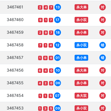
3467461
杀大单
13
对
2
4
7
3467460
杀小双
17
对
9
1
7
3467459
杀小单
18
对
2
9
7
3467458
杀小双
12
错
7
1
4
3467457
杀小单
01
错
1
0
0
3467456
杀大单
10
对
6
4
0
3467455
杀小单
06
对
4
2
0
3467454
杀大双
07
对
1
1
5
3467453
杀小双
09
对
1
3
5